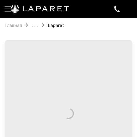
Главная
. . .
Laparet