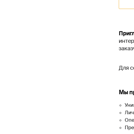
Пригл
интер
заказ
Для с
Мы п
Уни
Лич
Опе
Пре