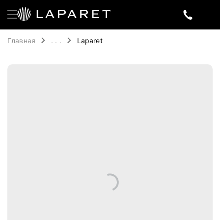
Главная
. . .
Laparet