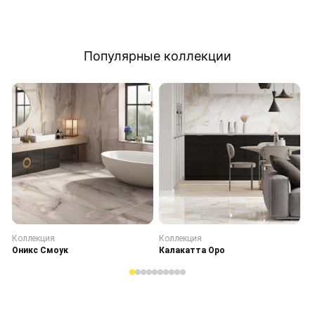
Популярные коллекции
Коллекция
Коллекция
К
Оникс Смоук
Калакатта Оро
С