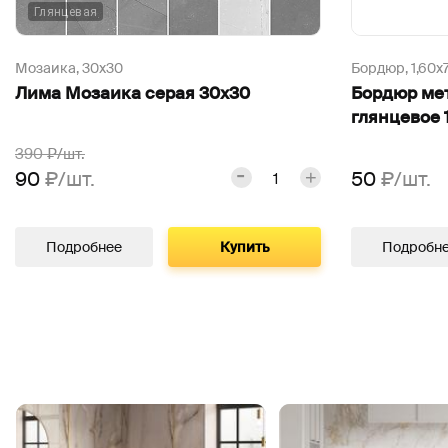
Глянцевая
Мозаика,
30х30
Бордюр,
1,60х
Лима Мозаика серая 30х30
Бордюр мет
глянцевое 1
390
₽/шт.
90
₽/шт.
50
₽/шт.
Подробнее
Купить
Подробн