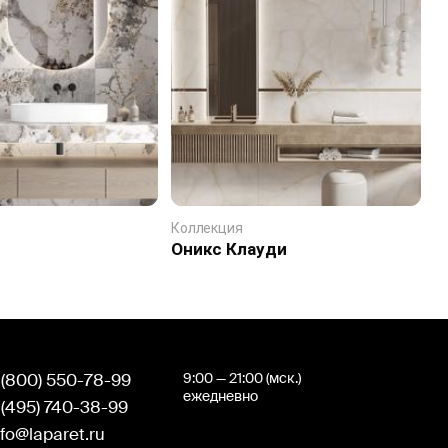
Коллекция
К
Оникс Клауди
А
 (800) 550-78-99
9:00 — 21:00 (мск.)
ежедневно
 (495) 740-38-99
nfo@laparet.ru