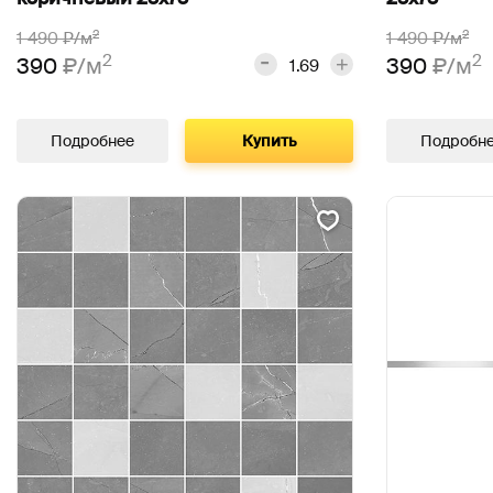
2
2
1 490
₽/м
1 490
₽/м
2
2
390
₽/м
390
₽/м
Подробнее
Купить
Подробн