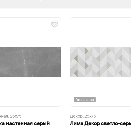
Глянцевая
нная,
25х75
Декор,
25х75
ка настенная серый
Лима Декор светло-сер