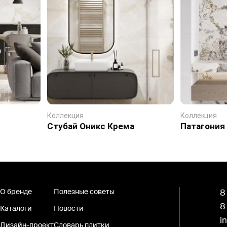
Коллекция
Коллекция
Стубай Оникс Крема
Патагония
О бренде
Полезные советы
8
8
Каталоги
Новости
i
Дизайн-проект
Словарь плитки