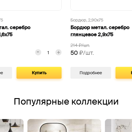
75
Бордюр,
2,90х75
ал. серебро
Бордюр метал. серебро
,6х75
глянцевое 2,9х75
214
₽/шт.
50
₽/шт.
ее
Купить
Подробнее
Популярные коллекции