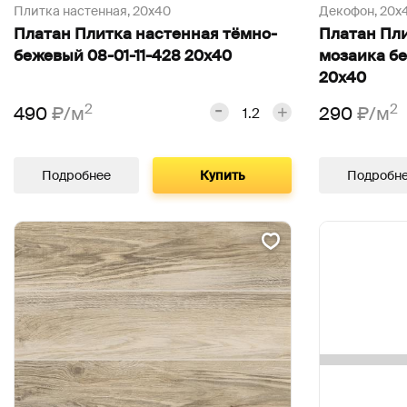
Плитка настенная,
20х40
Декофон,
20х
Платан Плитка настенная тёмно-
Платан Пл
бежевый 08-01-11-428 20х40
мозаика бе
20х40
2
2
490
₽/м
290
₽/м
Подробнее
Купить
Подробн