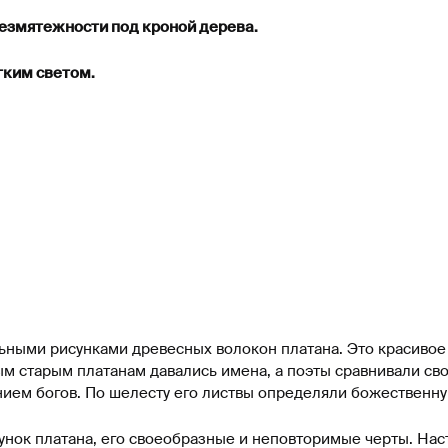
безмятежности под кроной дерева.
гким светом.
ными рисунками древесных волокон платана. Это красивое 
ым старым платанам давались имена, а поэты сравнивали с
ием богов. По шелесту его листвы определяли божественн
унок платана, его своеобразные и неповторимые черты. На