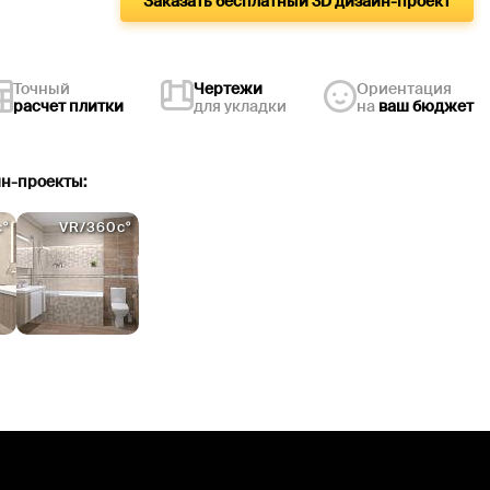
Заказать бесплатный 3D дизайн-проект
Точный
Чертежи
Ориентация
расчет плитки
для укладки
на
ваш бюджет
йн-проекты:
°
VR/360c°