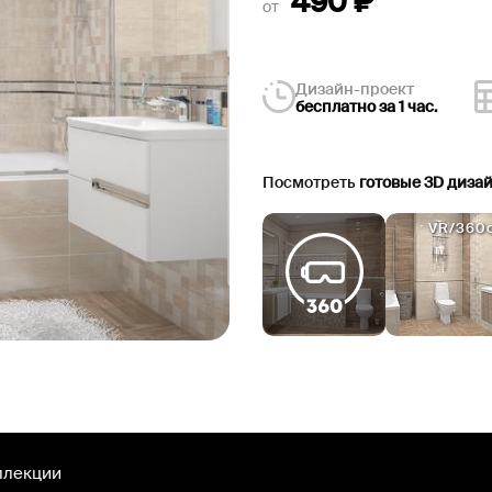
490
₽
от
Дизайн-проект
бесплатно за 1 час.
Посмотреть
готовые 3D диза
VR/360c
ллекции