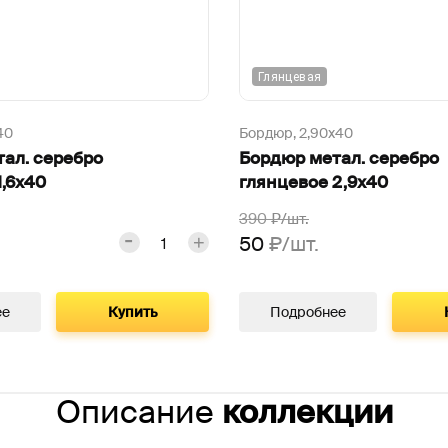
Глянцевая
40
Бордюр,
2,90х40
ал. серебро
Бордюр метал. серебро
1,6х40
глянцевое 2,9х40
390
₽/шт.
50
₽/шт.
ее
Купить
Подробнее
Описание
коллекции