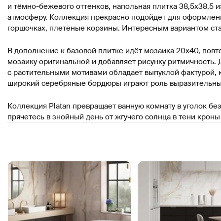
и тёмно-бежевого оттенков, напольная плитка 38,5х38,5
атмосферу. Коллекция прекрасно подойдёт для оформления
горшочках, плетёные корзины. Интересным вариантом ста
В дополнение к базовой плитке идёт мозаика 20х40, повт
мозаику оригинальной и добавляет рисунку ритмичность. 
с растительными мотивами обладает выпуклой фактурой, к
широкий серебряные бордюры играют роль выразительны
Коллекция Platan превращает ванную комнату в уголок бе
прячетесь в знойный день от жгучего солнца в тени кроны