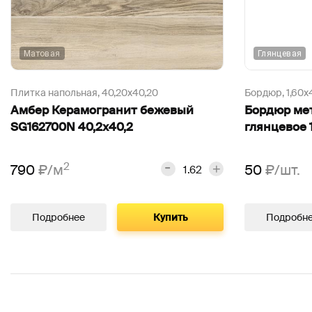
Матовая
Глянцевая
Плитка напольная,
40,20х40,20
Бордюр,
1,60х
Амбер Керамогранит бежевый
Бордюр мет
SG162700N 40,2х40,2
глянцевое 
2
790
₽/м
50
₽/шт.
Подробнее
Купить
Подробн